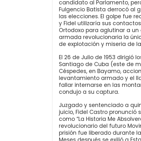
candidato al Parlamento, pero
Fulgencio Batista derrocó al 
las elecciones. El golpe fue 
y Fidel utilizaría sus contact
Ortodoxo para aglutinar a un 
armada revolucionaria la únic
de explotación y miseria de 
El 26 de Julio de 1953 dirigió
Santiago de Cuba (este de ma
Céspedes, en Bayamo, acciones
levantamiento armado y el ll
fallar internarse en las monta
condujo a su captura.
Juzgado y sentenciado a quinc
juicio, Fidel Castro pronunci
como “La Historia Me Absolve
revolucionario del futuro Mov
prisión fue liberado durante 
Meses después se exilió a Est