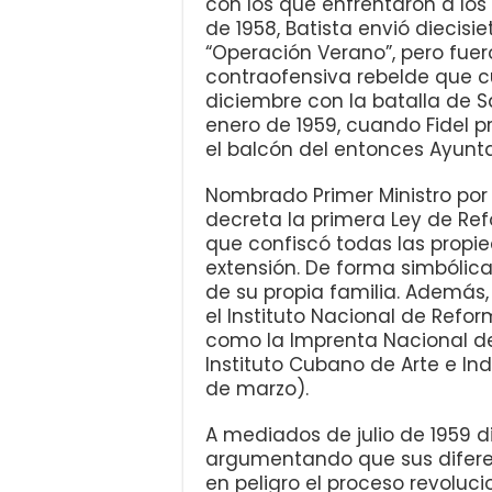
con los que enfrentaron a los
de 1958, Batista envió diecisi
“Operación Verano”, pero fuer
contraofensiva rebelde que cu
diciembre con la batalla de Sa
enero de 1959, cuando Fidel p
el balcón del entonces Ayun
Nombrado Primer Ministro por e
decreta la primera Ley de Ref
que confiscó todas las prop
extensión. De forma simbólica
de su propia familia. Ademá
el Instituto Nacional de Refor
como la Imprenta Nacional de
Instituto Cubano de Arte e In
de marzo).
A mediados de julio de 1959 d
argumentando que sus diferen
en peligro el proceso revoluc