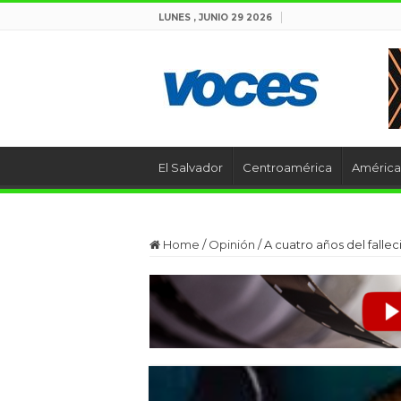
LUNES , JUNIO 29 2026
El Salvador
Centroamérica
América 
Home
/
Opinión
/
A cuatro años del falle