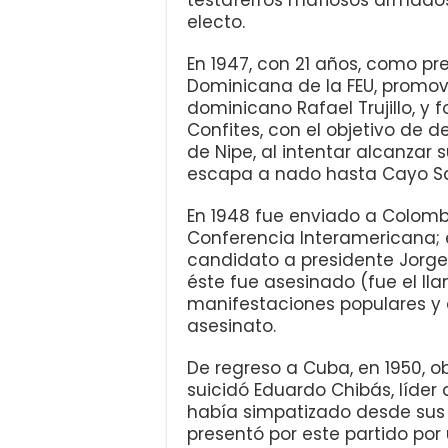
testaferros mafiosos armados.
electo.
En 1947, con 21 años, como p
Dominicana de la FEU, promov
dominicano Rafael Trujillo, y
Confites, con el objetivo de d
de Nipe, al intentar alcanzar 
escapa a nado hasta Cayo Sa
En 1948 fue enviado a Colomb
Conferencia Interamericana; 
candidato a presidente Jorge
éste fue asesinado (fue el ll
manifestaciones populares y 
asesinato.
De regreso a Cuba, en 1950, ob
suicidó Eduardo Chibás, líder 
había simpatizado desde sus a
presentó por este partido po