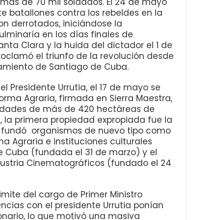
 más de 70 mil soldados. El 24 de mayo
ete batallones contra los rebeldes en la
on derrotados, iniciándose la
lminaría en los días finales de
nta Clara y la huida del dictador el 1 de
roclamó el triunfo de la revolución desde
tamiento de Santiago de Cuba.
l Presidente Urrutia, el 17 de mayo se
orma Agraria, firmada en Sierra Maestra,
iedades de más de 420 hectáreas de
, la primera propiedad expropiada fue la
s, fundó organismos de nuevo tipo como
ma Agraria e instituciones culturales
 Cuba (fundada el 31 de marzo) y el
dustria Cinematográficos (fundado el 24
imite del cargo de Primer Ministro
cias con el presidente Urrutia ponían
ionario, lo que motivó una masiva