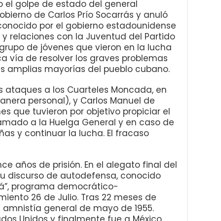
 el golpe de estado del general
gobierno de Carlos Prío Socarrás y anuló
reconocido por el gobierno estadounidense
os y relaciones con la Juventud del Partido
grupo de jóvenes que vieron en la lucha
a vía de resolver los graves problemas
las amplias mayorías del pueblo cubano.
 los ataques a los Cuarteles Moncada, en
nera personal), y Carlos Manuel de
 que tuvieron por objetivo propiciar el
amado a la Huelga General y en caso de
ñas y continuar la lucha. El fracaso
e años de prisión. En el alegato final del
ó su discurso de autodefensa, conocido
rá”, programa democrático-
imiento 26 de Julio. Tras 22 meses de
la amnistía general de mayo de 1955.
ados Unidos y finalmente fue a México.