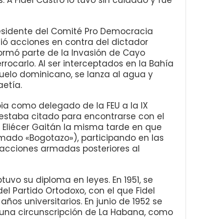
 A Fidel Castro lo tuvo sin cuidado y fue
residente del Comité Pro Democracia
ió acciones en contra del dictador
 formó parte de la Invasión de Cayo
errocarlo. Al ser interceptados en la Bahía
suelo dominicano, se lanza al agua y
etía.
ia como delegado de la FEU a la IX
estaba citado para encontrarse con el
 Eliécer Gaitán la misma tarde en que
amado «Bogotazo»), participando en las
acciones armadas posteriores al
tuvo su diploma en leyes. En 1951, se
del Partido Ortodoxo, con el que Fidel
ños universitarios. En junio de 1952 se
r una circunscripción de La Habana, como