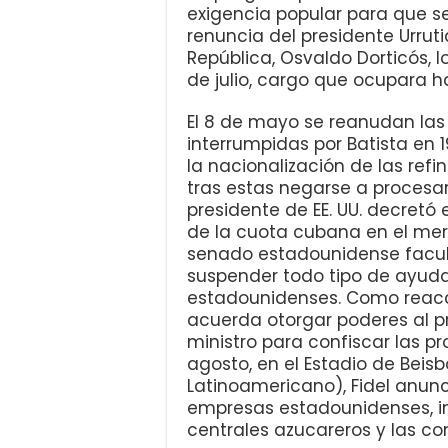
exigencia popular para que se
renuncia del presidente Urrutia
República, Osvaldo Dorticós, l
de julio, cargo que ocupara h
El 8 de mayo se reanudan las 
interrumpidas por Batista en 19
la nacionalización de las refi
tras estas negarse a procesar el
presidente de EE. UU. decretó
de la cuota cubana en el mer
senado estadounidense facult
suspender todo tipo de ayud
estadounidenses. Como reacci
acuerda otorgar poderes al pr
ministro para confiscar las p
agosto, en el Estadio de Beisb
Latinoamericano), Fidel anun
empresas estadounidenses, inc
centrales azucareros y las co