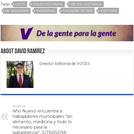
Tags
CACTI
COLECTIVO MILPA
DEUDA HISTÓRICA
EL SALVADOR
INDIGENAS
MASACRE DE 1932
PORTADA
About David Ramírez
Director Editorial de VOCES
Anterior
Año Nuevo encuentra a
trabajadores municipales “sin
alimento, medicina y todo lo
necesario para la
subsistencia”: SITRASOYA