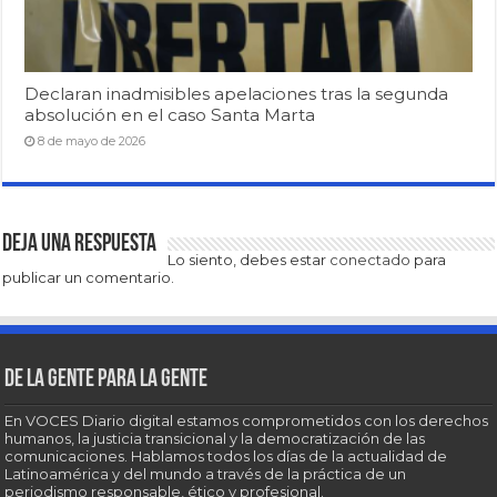
Declaran inadmisibles apelaciones tras la segunda
absolución en el caso Santa Marta
8 de mayo de 2026
Deja una respuesta
Lo siento, debes estar
conectado
para
publicar un comentario.
De la gente para la gente
En VOCES Diario digital estamos comprometidos con los derechos
humanos, la justicia transicional y la democratización de las
comunicaciones. Hablamos todos los días de la actualidad de
Latinoamérica y del mundo a través de la práctica de un
periodismo responsable, ético y profesional.