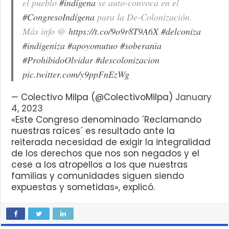
el pueblo
#indígena
se auto-convoca en el
#CongresoIndígena
para la De-Colonización.
Más info @
https://t.co/9o9r8T9A6X
#delconiza
#indigeniza
#apoyomutuo
#soberania
#ProhibidoOlvidar
#descolonizacion
pic.twitter.com/y9ppFnEzWg
— Colectivo Milpa (@ColectivoMilpa)
January
4, 2023
«Este Congreso denominado ´Reclamando
nuestras raíces´ es resultado ante la
reiterada necesidad de exigir la integralidad
de los derechos que nos son negados y el
cese a los atropellos a los que nuestras
familias y comunidades siguen siendo
expuestas y sometidas», explicó.