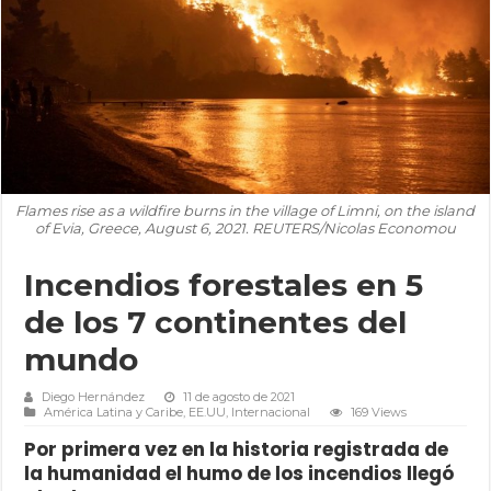
Flames rise as a wildfire burns in the village of Limni, on the island
of Evia, Greece, August 6, 2021. REUTERS/Nicolas Economou
Incendios forestales en 5
de los 7 continentes del
mundo
Diego Hernández
11 de agosto de 2021
América Latina y Caribe
,
EE.UU
,
Internacional
169 Views
Por primera vez en la historia registrada de
la humanidad el humo de los incendios llegó