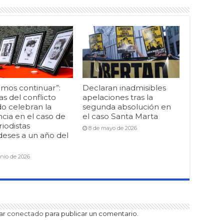
mos continuar”:
Declaran inadmisibles
as del conflicto
apelaciones tras la
o celebran la
segunda absolución en
cia en el caso de
el caso Santa Marta
riodistas
8 de mayo de 2026
deses a un año del
unio de 2026
tar
conectado
para publicar un comentario.