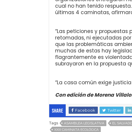
cual no han tenido respuesta.
últimas 4 caminatas, afirmaro
“Las peticiones y propuestas 
retomadas, ni ejecutadas por
que las problemáticas ambie
muchas de estas hay legislac
flagrantemente es violentada 
subrayaron en la propuesta q
“La casa común exige justicia
Con edición de Morena Villal
Facebook
Twitter
Share
Tags
ASAMBLEA LEGISLATIVA
EL SALVAD
XXIII CAMINATA ECOLÓGICA