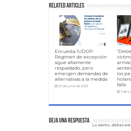
Related Articles
Encuesta IUDOP:
“Debe
Régimen de excepción
víctim
sigue altamente
armad
respaldado, pero
senten
emergen demandas de
los pe
alternativas a la medida
holan
fallo
25 de junio de 2026
3 de j
Deja una respuesta
Lo siento, debes es