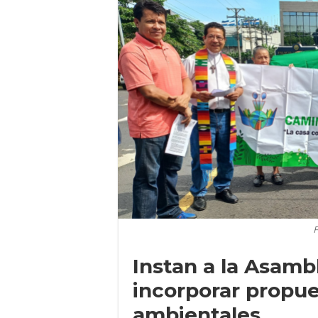
F
Instan a la Asambl
incorporar propu
ambientales