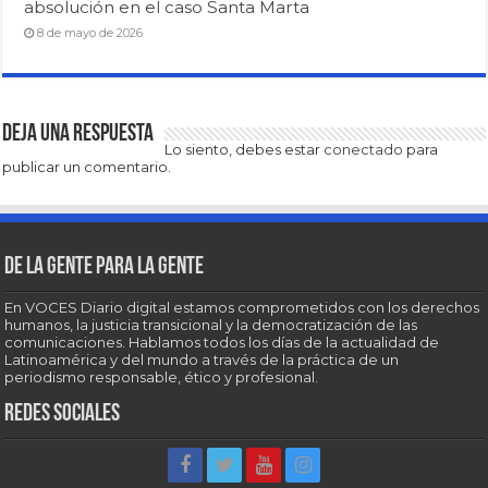
absolución en el caso Santa Marta
8 de mayo de 2026
Deja una respuesta
Lo siento, debes estar
conectado
para
publicar un comentario.
De la gente para la gente
En VOCES Diario digital estamos comprometidos con los derechos
humanos, la justicia transicional y la democratización de las
comunicaciones. Hablamos todos los días de la actualidad de
Latinoamérica y del mundo a través de la práctica de un
periodismo responsable, ético y profesional.
Redes sociales