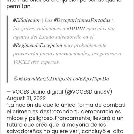
permitan.
#ElSalvador
| Las
#DesaparicionesForzadas
y
las graves violaciones a
#DDHH
ejercidas por
agentes del Estado salvadoreño en el
#RegimendeExcepcion
muy probablemente
provocarán juicios internacionales, aseguraron a
VOCES tres expertas.
📝
@DavidRm2021
https://t.co/EKpxT9pvDo
— VOCES Diario digital (@VOCESDiarioSV)
August 31, 2022
“La noción de que la única forma de combatir
el crimen es destrozando tu democracia es
miope y peligroso. Francamente, llevará a un
futuro que creo que la mayoría de los
salvadoreños no quiere ver”, concluyó el alto