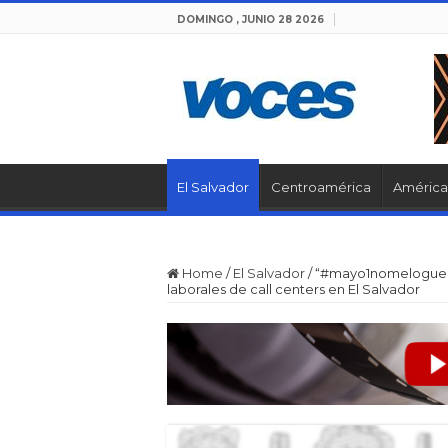
DOMINGO , JUNIO 28 2026
El Salvador
Centroamérica
América 
Home
/
El Salvador
/
“#mayo1nomelogueo”
laborales de call centers en El Salvador