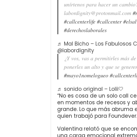
unírtenos para hacer un cambio
labordignity@protonmail.com
#
#callcenterlife
#callcenter
#elsa
#derechoslaborales
♬ Mal Bicho – Los Fabulosos C
@labordignity
¿Y vos, vas a permitirles más d
ponerles un alto y que se gener
#mayo1nomelogueo
#callcenterl
♬ sonido original – Lolii🤍
“No es cosa de un solo call ce
en momentos de recesos y a
grande. Lo que más abruma es e
quien trabajó para Foundever
Valentina
relató que se enco
una carga emocional extrema