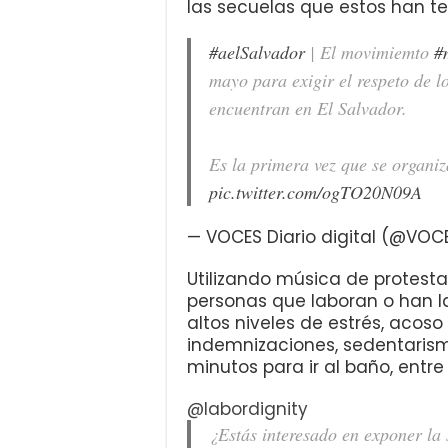
las secuelas que estos han te
#aelSalvador
| El movimiemto
#
mayo para exigir el respeto de lo
encuentran en El Salvador.
Es la primera vez que se organi
pic.twitter.com/ogTO20N09A
— VOCES Diario digital (@VOC
Utilizando música de protesta
personas que laboran o han l
altos niveles de estrés, acoso
indemnizaciones, sedentarismo
minutos para ir al baño, entre
@labordignity
¿Estás interesado en exponer la 