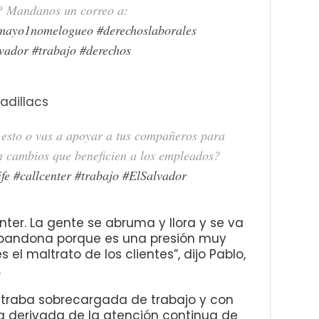
? Mandanos un correo a:
mayo1nomelogueo
#derechoslaborales
lvador
#trabajo
#derechos
adillacs
e esto o vas a apoyar a tus compañeros para
en cambios que beneficien a los empleados?
ife
#callcenter
#trabajo
#ElSalvador
nter. La gente se abruma y llora y se va
bandona porque es una presión muy
l maltrato de los clientes”, dijo Pablo,
.
ntraba sobrecargada de trabajo y con
 derivada de la atención continua de