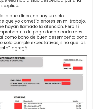
ue ella había sido despedida por una
 explicó.
e lo que dicen, no hay un solo
 que yo cometía errores en mi trabajo,
e hayan llamado la atención. Pero sí
omprobantes de pago donde cada mes
nal como bono de buen desempeño; bono
solo cumple expectativas, sino que las
sto”, agregó.