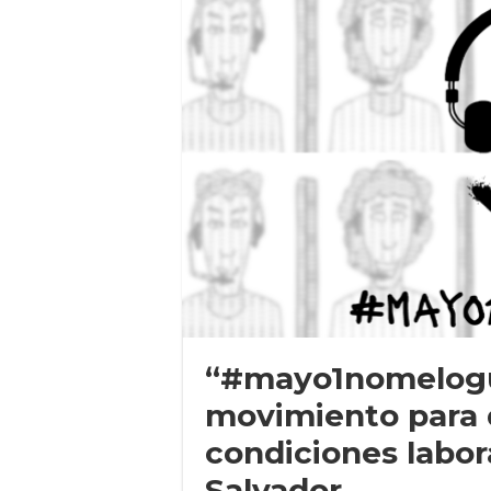
“#mayo1nomelogu
movimiento para 
condiciones labora
Salvador