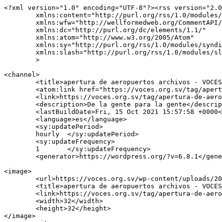
<?xml version="1.0" encoding="UTF-8"?><rss version="2.0
	xmlns:content="http://purl.org/rss/1.0/modules/content/"

	xmlns:wfw="http://wellformedweb.org/CommentAPI/"

	xmlns:dc="http://purl.org/dc/elements/1.1/"

	xmlns:atom="http://www.w3.org/2005/Atom"

	xmlns:sy="http://purl.org/rss/1.0/modules/syndication/"

	xmlns:slash="http://purl.org/rss/1.0/modules/slash/"

	>

<channel>

	<title>apertura de aeropuertos archivos - VOCES Diario digital | El Salvador</title>

	<atom:link href="https://voces.org.sv/tag/apertura-de-aeropuertos/feed/" rel="self" type="application/rss+xml" />

	<link>https://voces.org.sv/tag/apertura-de-aeropuertos/</link>

	<description>De la gente para la gente</description>

	<lastBuildDate>Fri, 15 Oct 2021 15:57:58 +0000</lastBuildDate>

	<language>es</language>

	<sy:updatePeriod>

	hourly	</sy:updatePeriod>

	<sy:updateFrequency>

	1	</sy:updateFrequency>

	<generator>https://wordpress.org/?v=6.8.1</generator>

<image>

	<url>https://voces.org.sv/wp-content/uploads/2024/08/cropped-voces-logo-sitio-web-32x32.jpg</url>

	<title>apertura de aeropuertos archivos - VOCES Diario digital | El Salvador</title>

	<link>https://voces.org.sv/tag/apertura-de-aeropuertos/</link>

	<width>32</width>

	<height>32</height>

</image> 
