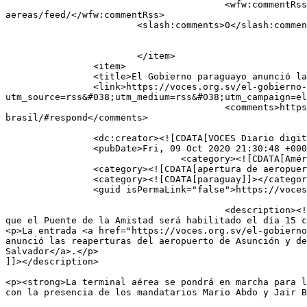
					<wfw:commentRss>https://voces.org.sv/estados-unidos-ultima-detalles-para-abrir-fronteras-terrestres-y-
aereas/feed/</wfw:commentRss>

			<slash:comments>0</slash:comments>

			</item>

		<item>

		<title>El Gobierno paraguayo anunció las reaperturas del aeropuerto de Asunción y del puente con Brasil.</title>

		<link>https://voces.org.sv/el-gobierno-paraguayo-anuncio-las-reaperturas-del-aeropuerto-de-asuncion-y-del-puente-con-brasil/?
utm_source=rss&#038;utm_medium=rss&#038;utm_campaign=el
					<comments>https://voces.org.sv/el-gobierno-paraguayo-anuncio-las-reaperturas-del-aeropuerto-de-asuncion-y-del-puente-con-
brasil/#respond</comments>

		<dc:creator><![CDATA[VOCES Diario digital]]></dc:creator>

		<pubDate>Fri, 09 Oct 2020 21:30:48 +0000</pubDate>

				<category><![CDATA[América Latina y Caribe]]></category>

		<category><![CDATA[apertura de aeropuertos]]></category>

		<category><![CDATA[paraguay]]></category>

		<guid isPermaLink="false">https://voces.org.sv/?p=884</guid>

					<description><![CDATA[<p>La terminal aérea se pondrá en marcha para los vuelos regulares el próximo 21 de octubre, mientras 
que el Puente de la Amistad será habilitado el día 15 c
<p>La entrada <a href="https://voces.org.sv/el-gobierno
anunció las reaperturas del aeropuerto de Asunción y de
Salvador</a>.</p>

]]></description>

										<content:encode
<p><strong>La terminal aérea se pondrá en marcha para l
con la presencia de los mandatarios Mario Abdo y Jair B