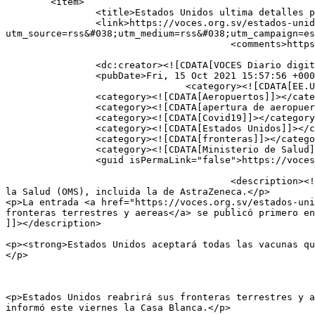
	<item>

		<title>Estados Unidos ultima detalles para abrir fronteras terrestres y aereas</title>

		<link>https://voces.org.sv/estados-unidos-ultima-detalles-para-abrir-fronteras-terrestres-y-aereas/?
utm_source=rss&#038;utm_medium=rss&#038;utm_campaign=es
					<comments>https://voces.org.sv/estados-unidos-ultima-detalles-para-abrir-fronteras-terrestres-y-aereas/#respond</comments>

		<dc:creator><![CDATA[VOCES Diario digital]]></dc:creator>

		<pubDate>Fri, 15 Oct 2021 15:57:56 +0000</pubDate>

				<category><![CDATA[EE.UU]]></category>

		<category><![CDATA[Aeropuertos]]></category>

		<category><![CDATA[apertura de aeropuertos]]></category>

		<category><![CDATA[Covid19]]></category>

		<category><![CDATA[Estados Unidos]]></category>

		<category><![CDATA[fronteras]]></category>

		<category><![CDATA[Ministerio de Salud]]></category>

		<guid isPermaLink="false">https://voces.org.sv/?p=10973</guid>

					<description><![CDATA[<p>Estados Unidos aceptará todas las vacunas que hayan sido autorizadas por la Organización Mundial de 
la Salud (OMS), incluida la de AstraZeneca.</p>

<p>La entrada <a href="https://voces.org.sv/estados-uni
fronteras terrestres y aereas</a> se publicó primero en
]]></description>

										<content:encode
<p><strong>Estados Unidos aceptará todas las vacunas qu
</p>

<p>Estados Unidos reabrirá sus fronteras terrestres y a
informó este viernes la Casa Blanca.</p>
