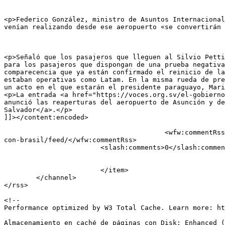
<p>Federico González, ministro de Asuntos Internacional
venían realizando desde ese aeropuerto «se convertirán 
<p>Señaló que los pasajeros que lleguen al Silvio Petti
para los pasajeros que dispongan de una prueba negativa
comparecencia que ya están confirmado el reinicio de la
estaban operativas como Latam. En la misma rueda de pre
un acto en el que estarán el presidente paraguayo, Mari
<p>La entrada <a href="https://voces.org.sv/el-gobierno
anunció las reaperturas del aeropuerto de Asunción y de
Salvador</a>.</p>

]]></content:encoded>

					<wfw:commentRss>https://voces.org.sv/el-gobierno-paraguayo-anuncio-las-reaperturas-del-aeropuerto-de-asuncion-y-del-puente-
con-brasil/feed/</wfw:commentRss>

			<slash:comments>0</slash:comments>

			</item>

	</channel>

</rss>

<!--

Performance optimized by W3 Total Cache. Learn more: ht
Almacenamiento en caché de páginas con Disk: Enhanced (