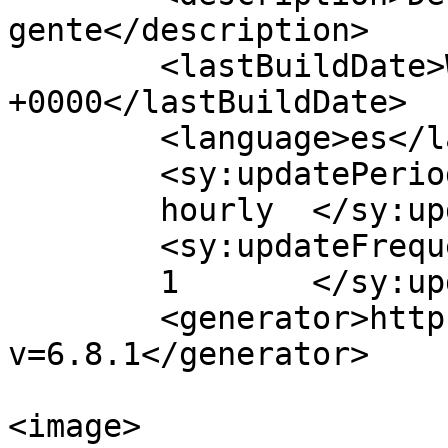
gente</description>

	<lastBuildDate>Wed, 24 Aug 2022 19:49:40 
+0000</lastBuildDate>

	<language>es</language>

	<sy:updatePeriod>

	hourly	</sy:updatePeriod>

	<sy:updateFrequency>

	1	</sy:updateFrequency>

	<generator>https://wordpress.org/?
v=6.8.1</generator>

<image>
