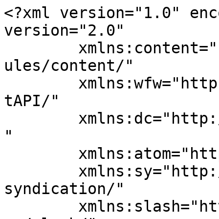
<?xml version="1.0" enc
version="2.0"

	xmlns:content="http://purl.org/rss/1.0/mod
ules/content/"

	xmlns:wfw="http://wellformedweb.org/Commen
tAPI/"

	xmlns:dc="http://purl.org/dc/elements/1.1/
"

	xmlns:atom="http://www.w3.org/2005/Atom"

	xmlns:sy="http://purl.org/rss/1.0/modules/
syndication/"

	xmlns:slash="http://purl.org/rss/1.0/modul