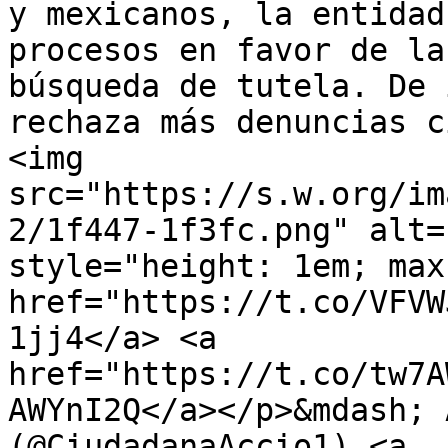
y mexicanos, la entidad
procesos en favor de la
búsqueda de tutela. De 
rechaza más denuncias c
<img 
src="https://s.w.org/im
2/1f447-1f3fc.png" alt="
style="height: 1em; max
href="https://t.co/VFVW
1jj4</a> <a 
href="https://t.co/tw7A
AWYnI2Q</a></p>&mdash; 
(@CiudadanaAccio1) <a 