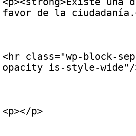
<p><strong>Existe una d
favor de la ciudadanía.
<hr class="wp-block-sep
opacity is-style-wide"/>
<p></p>
