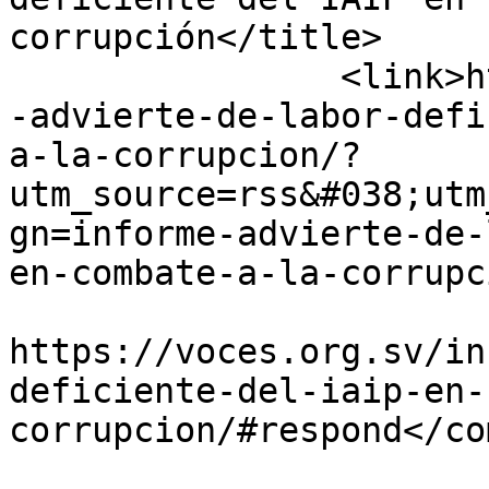
corrupción</title>

		<link>https://voces.org.sv/informe
-advierte-de-labor-defi
a-la-corrupcion/?
utm_source=rss&#038;utm
gn=informe-advierte-de-
en-combate-a-la-corrupc
					<co
https://voces.org.sv/in
deficiente-del-iaip-en-
corrupcion/#respond</co