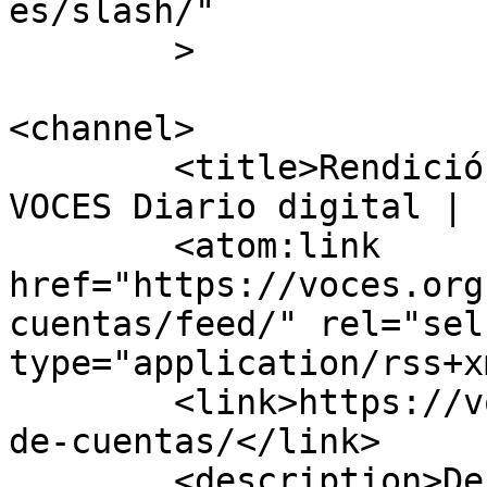
es/slash/"

	>

<channel>

	<title>Rendición de cuentas archivos - 
VOCES Diario digital | 
	<atom:link 
href="https://voces.org
cuentas/feed/" rel="self
type="application/rss+x
	<link>https://voces.org.sv/tag/rendicion-
de-cuentas/</link>

	<description>De la gente para la 