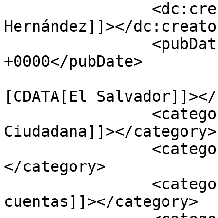
		<dc:creator><![CDATA[Diego 
Hernández]]></dc:creator
		<pubDate>Wed, 24 Aug 2022 19:49:39 
+0000</pubDate>

				<catego
[CDATA[El Salvador]]></
		<category><![CDATA[Acción 
Ciudadana]]></category>

		<category><![CDATA[IAIP]]>
</category>

		<category><![CDATA[Rendición de 
cuentas]]></category>
