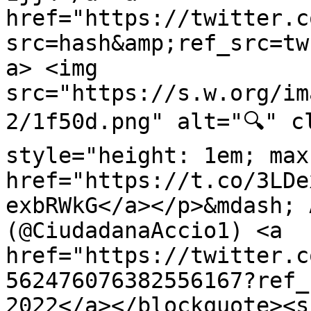
href="https://twitter.c
src=hash&amp;ref_src=tw
a> <img 
src="https://s.w.org/im
2/1f50d.png" alt="🔍" c
style="height: 1em; max
href="https://t.co/3LDe
exbRWkG</a></p>&mdash; 
(@CiudadanaAccio1) <a 
href="https://twitter.c
562476076382556167?ref_
2022</a></blockquote><s