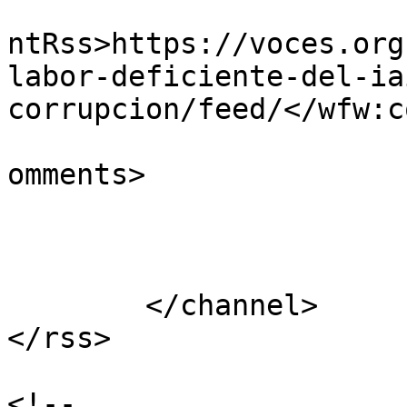
					<wf
ntRss>https://voces.org
labor-deficiente-del-ia
corrupcion/feed/</wfw:c
			<slash:comments>0</slash
omments>

			</item>
	</channel>

</rss>

<!--
