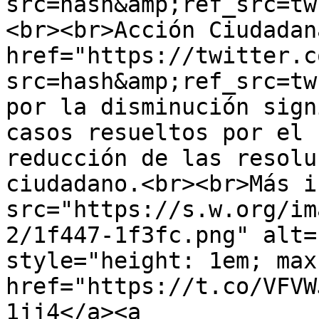
src=hash&amp;ref_src=tw
<br><br>Acción Ciudadan
href="https://twitter.c
src=hash&amp;ref_src=tw
por la disminución sign
casos resueltos por el 
reducción de las resolu
ciudadano.<br><br>Más i
src="https://s.w.org/im
2/1f447-1f3fc.png" alt="
style="height: 1em; max
href="https://t.co/VFVW
1jj4</a><a 