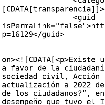
		<category><!
[CDATA[transparencia]]>
		<guid 
isPermaLink="false">htt
p=16129</guid>

					<de
on><![CDATA[<p>Existe u
a favor de la ciudadaní
sociedad civil, Acción 
actualización a 2022 de
de los ciudadanos?”, en
desempeño que tuvo el I