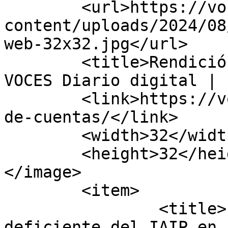
	<url>https://voces.org.sv/wp-
content/uploads/2024/08
web-32x32.jpg</url>

	<title>Rendición de cuentas archivos - 
VOCES Diario digital | 
	<link>https://voces.org.sv/tag/rendicion-
de-cuentas/</link>

	<width>32</width>

	<height>32</height>

</image> 

	<item>

		<title>Informe advierte de labor 
deficiente del IAIP en 