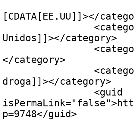
				<catego
[CDATA[EE.UU]]></categor
		<category><![CDATA[Estados 
Unidos]]></category>

		<category><![CDATA[Spring Hill]]>
</category>

		<category><![CDATA[Trafico de 
droga]]></category>

		<guid 
isPermaLink="false">htt
p=9748</guid>
