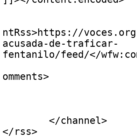
					<wf
ntRss>https://voces.org
acusada-de-traficar-
fentanilo/feed/</wfw:co
			<slash:comments>0</slash
omments>

			</item>
	</channel>

</rss>
