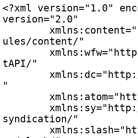
<?xml version="1.0" enc
version="2.0"

	xmlns:content="http://purl.org/rss/1.0/mod
ules/content/"

	xmlns:wfw="http://wellformedweb.org/Commen
tAPI/"

	xmlns:dc="http://purl.org/dc/elements/1.1/
"

	xmlns:atom="http://www.w3.org/2005/Atom"

	xmlns:sy="http://purl.org/rss/1.0/modules/
syndication/"

	xmlns:slash="http://purl.org/rss/1.0/modul