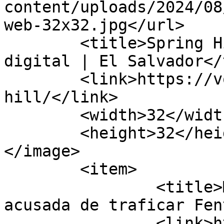
content/uploads/2024/08
web-32x32.jpg</url>

	<title>Spring Hill archivos - VOCES Diario 
digital | El Salvador</
	<link>https://voces.org.sv/tag/spring-
hill/</link>

	<width>32</width>

	<height>32</height>

</image> 

	<item>

		<title>Mujer Spring Hill es 
acusada de traficar Fen
		<link>https://voces.org.sv/mujer-