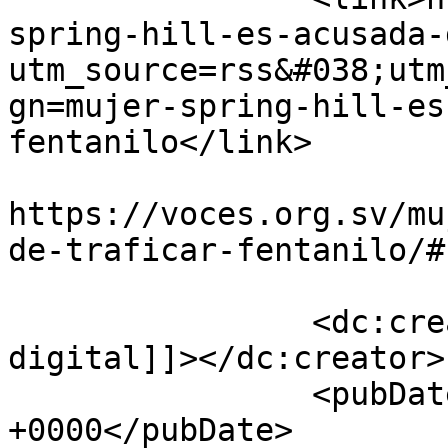
spring-hill-es-acusada-
utm_source=rss&#038;utm
gn=mujer-spring-hill-es
fentanilo</link>

					<co
https://voces.org.sv/mu
de-traficar-fentanilo/#
		<dc:creator><![CDATA[VOCES Diario 
digital]]></dc:creator>

		<pubDate>Thu, 02 Sep 2021 16:21:13 
+0000</pubDate>
