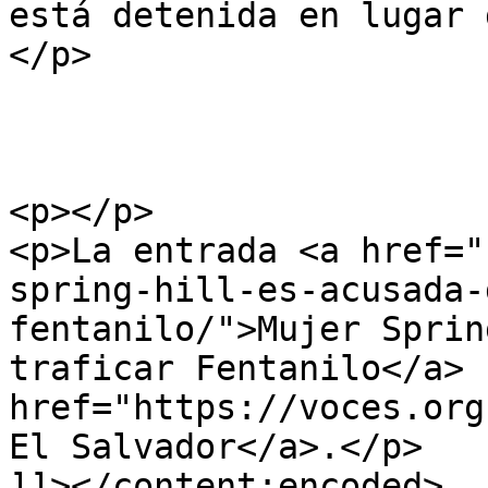
está detenida en lugar 
</p>

<p></p>

<p>La entrada <a href="
spring-hill-es-acusada-
fentanilo/">Mujer Sprin
traficar Fentanilo</a> 
href="https://voces.org
El Salvador</a>.</p>

]]></content:encoded>
