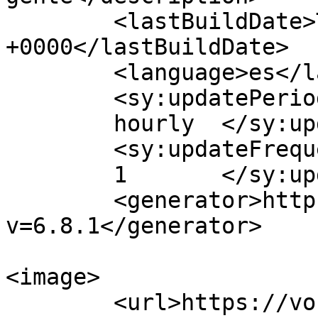
	<lastBuildDate>Thu, 02 Sep 2021 16:21:15 
+0000</lastBuildDate>

	<language>es</language>

	<sy:updatePeriod>

	hourly	</sy:updatePeriod>

	<sy:updateFrequency>

	1	</sy:updateFrequency>

	<generator>https://wordpress.org/?
v=6.8.1</generator>

<image>

	<url>https://voces.org.sv/wp-