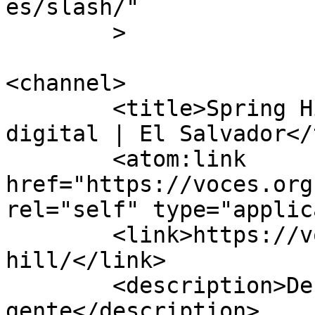
es/slash/"

	>

<channel>

	<title>Spring Hill archivos - VOCES Diario 
digital | El Salvador</
	<atom:link 
href="https://voces.org
rel="self" type="applic
	<link>https://voces.org.sv/tag/spring-
hill/</link>

	<description>De la gente para la 
gente</description>
