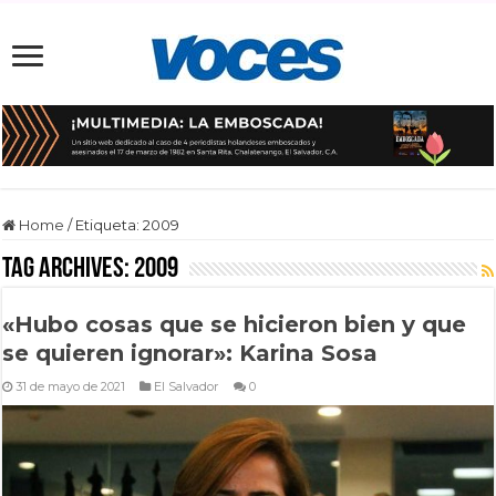
Home
/
Etiqueta:
2009
Tag Archives:
2009
«Hubo cosas que se hicieron bien y que
se quieren ignorar»: Karina Sosa
31 de mayo de 2021
El Salvador
0