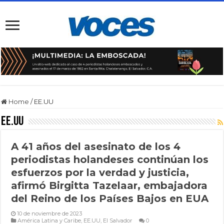
Home
/
EE.UU
EE.UU
A 41 años del asesinato de los 4
periodistas holandeses continúan los
esfuerzos por la verdad y justicia,
afirmó Birgitta Tazelaar, embajadora
del Reino de los Países Bajos en EUA
10 de noviembre de 2023
América Latina y Caribe
,
EE.UU
,
El Salvador
0