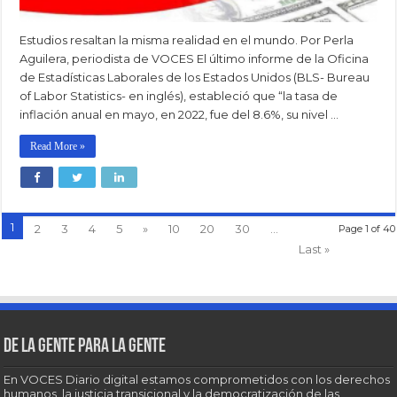
Estudios resaltan la misma realidad en el mundo. Por Perla
Aguilera, periodista de VOCES El último informe de la Oficina
de Estadísticas Laborales de los Estados Unidos (BLS- Bureau
of Labor Statistics- en inglés), estableció que “la tasa de
inflación anual en mayo, en 2022, fue del 8.6%, su nivel …
Read More »
1
2
3
4
5
»
10
20
30
...
Page 1 of 40
Last »
De la gente para la gente
En VOCES Diario digital estamos comprometidos con los derechos
humanos, la justicia transicional y la democratización de las