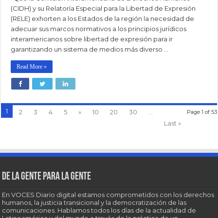
(CIDH) y su Relatoría Especial para la Libertad de Expresión
(RELE) exhorten a los Estados de la región la necesidad de
adecuar sus marcos normativos a los principios jurídicos
interamericanos sobre libertad de expresión para ir
garantizando un sistema de medios más diverso …
Read More »
1
2
3
4
5
»
10
20
30
...
Page 1 of 53
Last »
De la gente para la gente
En VOCES Diario digital estamos comprometidos con los derechos
humanos, la justicia transicional y la democratización de las
comunicaciones. Hablamos todos los días de la actualidad de