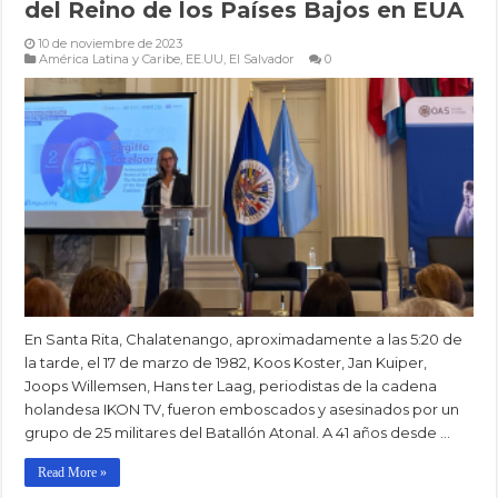
del Reino de los Países Bajos en EUA
10 de noviembre de 2023
América Latina y Caribe
,
EE.UU
,
El Salvador
0
En Santa Rita, Chalatenango, aproximadamente a las 5:20 de
la tarde, el 17 de marzo de 1982, Koos Koster, Jan Kuiper,
Joops Willemsen, Hans ter Laag, periodistas de la cadena
holandesa IKON TV, fueron emboscados y asesinados por un
grupo de 25 militares del Batallón Atonal. A 41 años desde …
Read More »