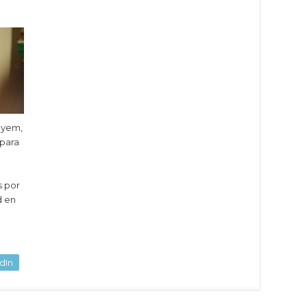
ayem,
 para
s por
d en
dIn