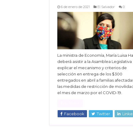
6 de enero de 2021
El Salvador
0
La ministra de Economía, María Luisa H
deberá asistir a la Asamblea Legislativa
explicar el mecanismo y criterios de
selección en entrega de los $300
entregados en abril a familias afectada
las medidas de restricción de movilida
el mes de marzo por el COVID-19.
Read More »
Facebook
Twitter
Linke