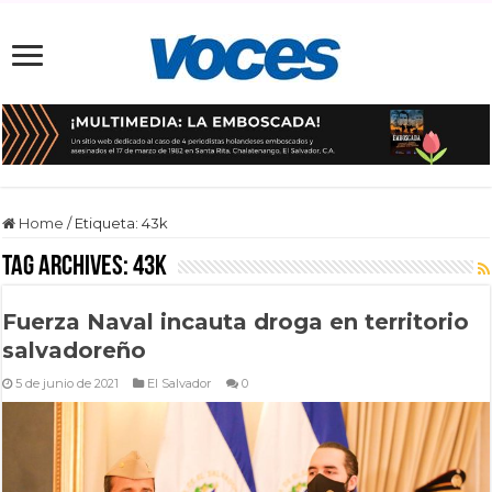
Home
/
Etiqueta:
43k
Tag Archives:
43k
Fuerza Naval incauta droga en territorio
salvadoreño
5 de junio de 2021
El Salvador
0