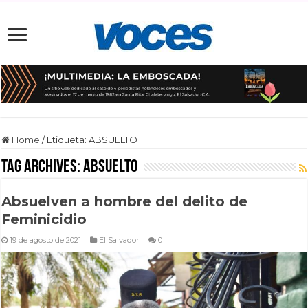
Home
/
Etiqueta:
ABSUELTO
Tag Archives:
ABSUELTO
Absuelven a hombre del delito de
Feminicidio
19 de agosto de 2021
El Salvador
0