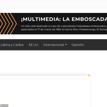
Latina y Caribe
EE.UU
Internacional
Opinión
o