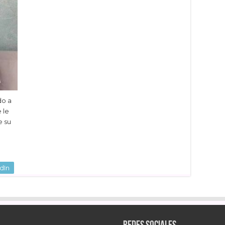
do a
 le
e su
dIn