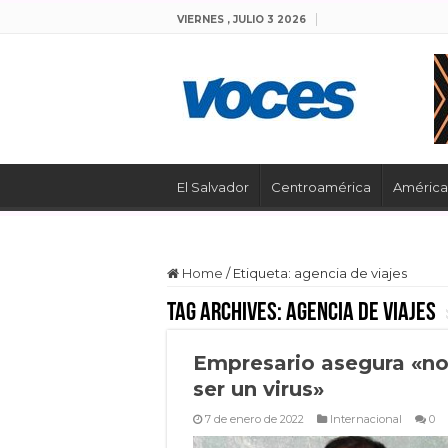
VIERNES , JULIO 3 2026
El Salvador
Centroamérica
América 
Home
/
Etiqueta:
agencia de viajes
Tag Archives:
agencia de viajes
Empresario asegura «n
ser un virus»
7 de enero de 2022
Internacional
0