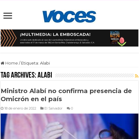
Home
/
Etiqueta:
Alabi
Tag Archives:
Alabi
Ministro Alabí no confirma presencia de
Omicrón en el país
18 de enero de 2022
El Salvador
0