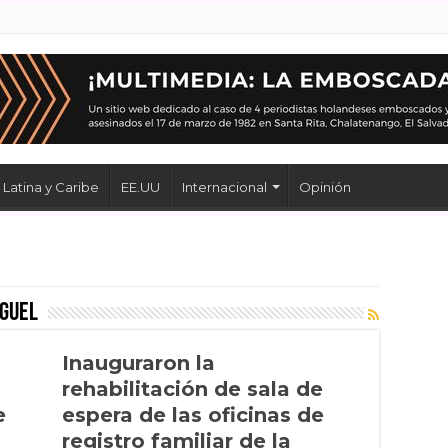
Latina y Caribe
EE.UU
Internacional
Opinión
iguel
Inauguraron la
rehabilitación de sala de
e
espera de las oficinas de
registro familiar de la