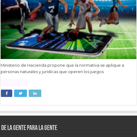
Ministerio de Hacienda propone que la normativa se aplique a
personas naturales y jurídicas que operen los juegos.
Read More »
De la gente para la gente