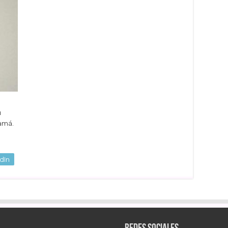
u
amá.
dIn