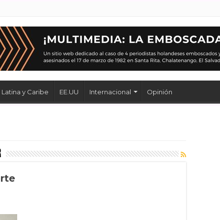
Latina y Caribe
EE.UU
Internacional
Opinión
r
rte