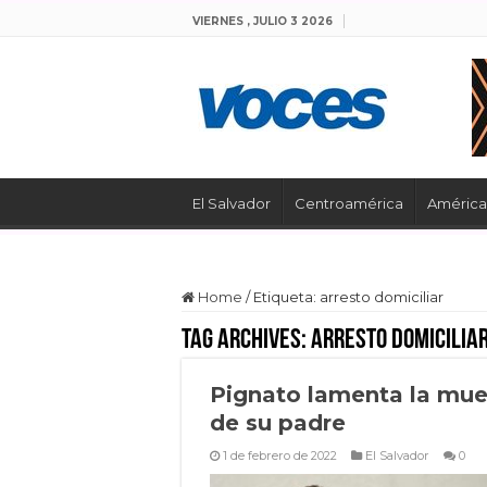
VIERNES , JULIO 3 2026
El Salvador
Centroamérica
América 
Home
/
Etiqueta:
arresto domiciliar
Tag Archives:
arresto domicilia
Pignato lamenta la mue
de su padre
1 de febrero de 2022
El Salvador
0