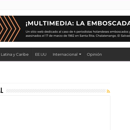
Latina y Caribe
EE.UU
Internacional
Opinión
al