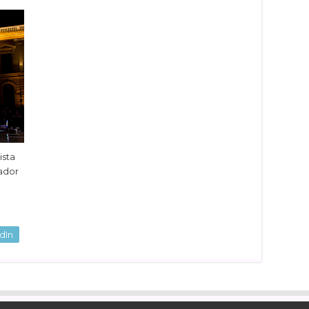
ista
jador
dIn