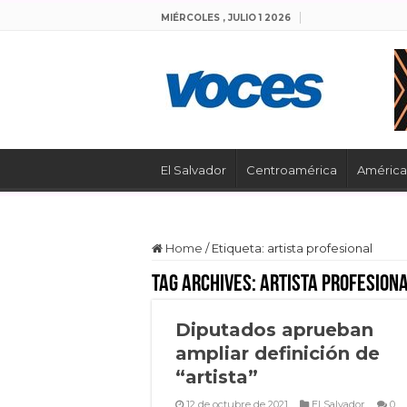
MIÉRCOLES , JULIO 1 2026
El Salvador
Centroamérica
América 
Home
/
Etiqueta:
artista profesional
Tag Archives:
artista profesion
Diputados aprueban
ampliar definición de
“artista”
12 de octubre de 2021
El Salvador
0