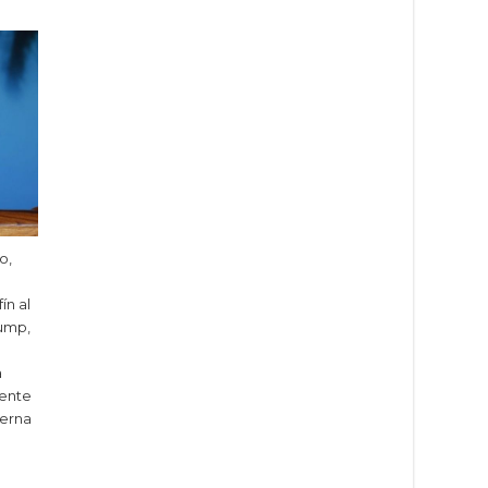
o,
ín al
ump,
a
dente
ierna