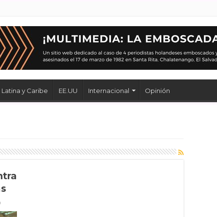
Latina y Caribe
EE.UU
Internacional
Opinión
ntra
as
0