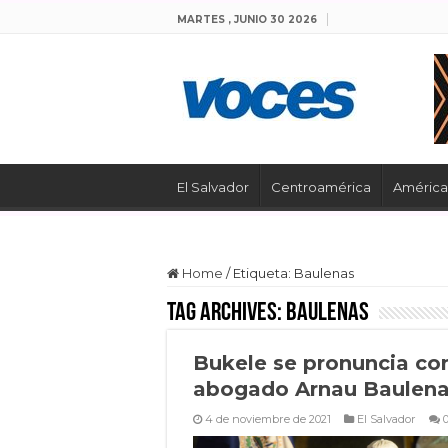
MARTES , JUNIO 30 2026
El Salvador
Centroamérica
América 
Home
/
Etiqueta:
Baulenas
Tag Archives:
Baulenas
Bukele se pronuncia co
abogado Arnau Baulen
4 de noviembre de 2021
El Salvador