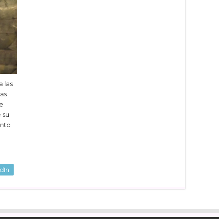
a las
ras
de
 su
ento
dIn