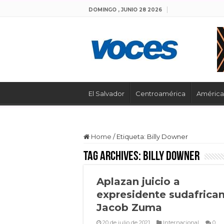
DOMINGO , JUNIO 28 2026
El Salvador
Centroamérica
América 
Home
/
Etiqueta:
Billy Downer
Tag Archives:
Billy Downer
Aplazan juicio a
expresidente sudafrica
Jacob Zuma
20 de julio de 2021
Internacional
0