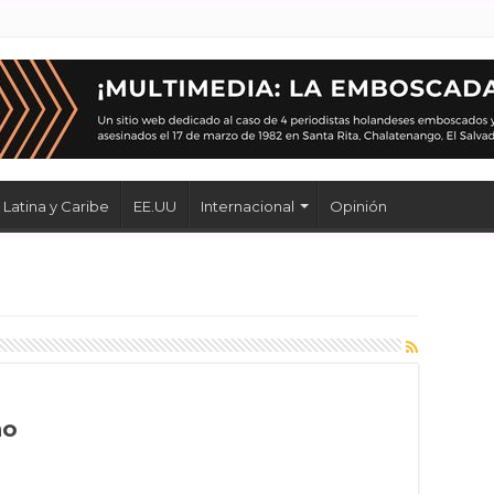
Latina y Caribe
EE.UU
Internacional
Opinión
no