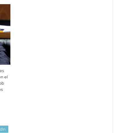
tes
en el
cob
os
dIn