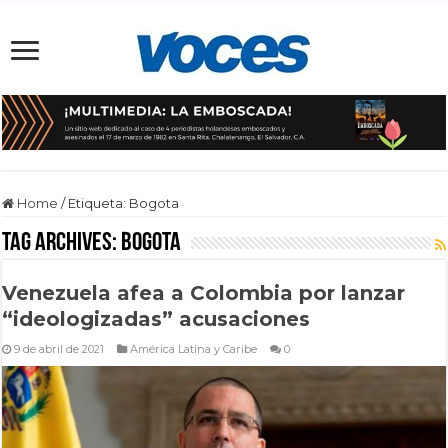
Home
/
Etiqueta:
Bogota
Tag Archives:
Bogota
Venezuela afea a Colombia por lanzar
“ideologizadas” acusaciones
9 de abril de 2021
América Latina y Caribe
0