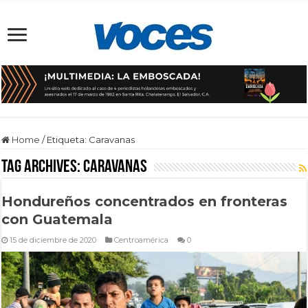
Home
/
Etiqueta:
Caravanas
Tag Archives:
Caravanas
Hondureños concentrados en fronteras
con Guatemala
15 de diciembre de 2020
Centroamérica
0