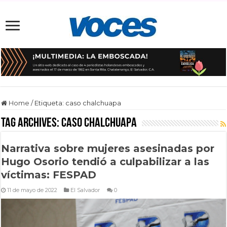
Home
/
Etiqueta:
caso chalchuapa
Tag Archives:
caso chalchuapa
Narrativa sobre mujeres asesinadas por
Hugo Osorio tendió a culpabilizar a las
víctimas: FESPAD
11 de mayo de 2022
El Salvador
0