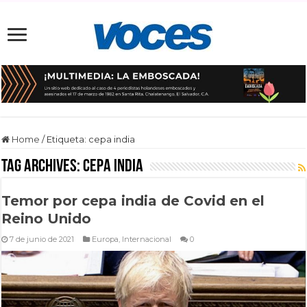
Home
/
Etiqueta:
cepa india
Tag Archives:
cepa india
Temor por cepa india de Covid en el
Reino Unido
7 de junio de 2021
Europa
,
Internacional
0