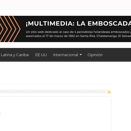
Latina y Caribe
EE.UU
Internacional
Opinión
l