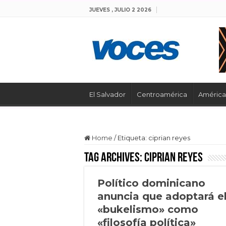
JUEVES , JULIO 2 2026
El Salvador
Centroamérica
América 
Home
/
Etiqueta:
ciprian reyes
Tag Archives:
ciprian reyes
Político dominicano
anuncia que adoptará e
«bukelismo» como
«filosofía política»