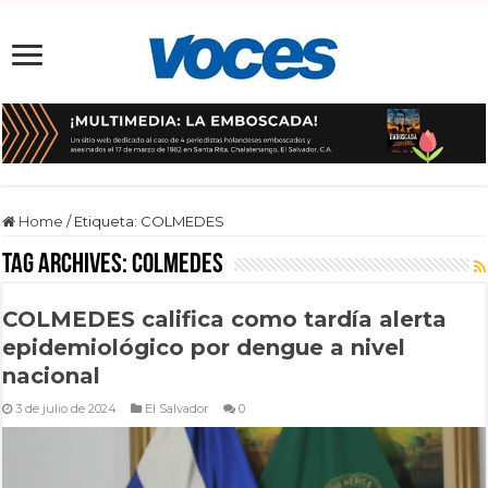
Home
/
Etiqueta:
COLMEDES
Tag Archives:
COLMEDES
COLMEDES califica como tardía alerta
epidemiológico por dengue a nivel
nacional
3 de julio de 2024
El Salvador
0