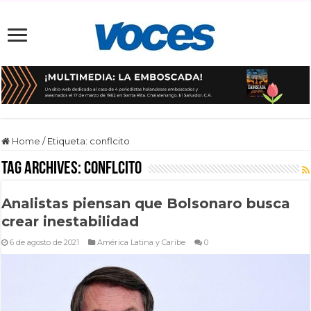
Home
/
Etiqueta:
conflcito
Tag Archives:
conflcito
Analistas piensan que Bolsonaro busca
crear inestabilidad
6 de agosto de 2021
América Latina y Caribe
0