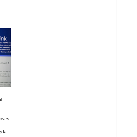
l
e
raves
y la