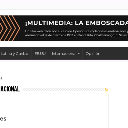
Latina y Caribe
EE.UU
Internacional
Opinión
al
nacional
nes