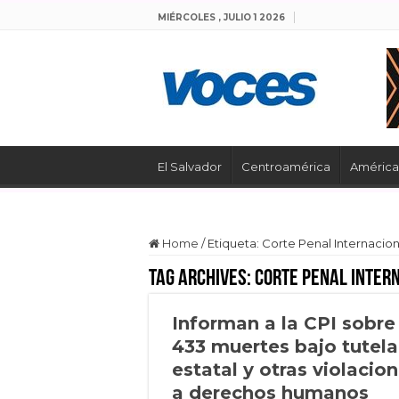
MIÉRCOLES , JULIO 1 2026
El Salvador
Centroamérica
América 
Home
/
Etiqueta:
Corte Penal Internacion
Tag Archives:
Corte Penal Inter
Informan a la CPI sobre
433 muertes bajo tutela
estatal y otras violacio
a derechos humanos