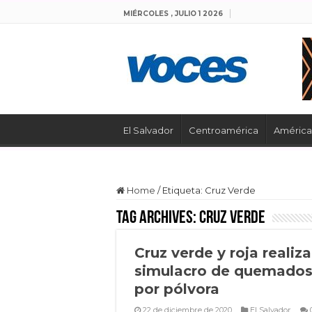
MIÉRCOLES , JULIO 1 2026
El Salvador
Centroamérica
América 
Home
/
Etiqueta:
Cruz Verde
Tag Archives:
Cruz Verde
Cruz verde y roja realiza
simulacro de quemado
por pólvora
22 de diciembre de 2020
El Salvador