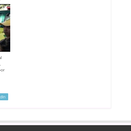
l
,
por
dIn