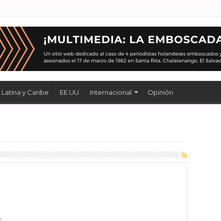
Latina y Caribe
EE.UU
Internacional
Opinión
s
0