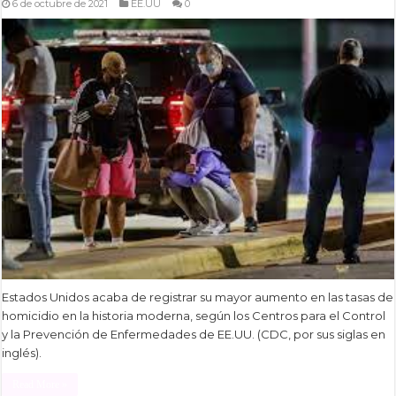
6 de octubre de 2021
EE.UU
0
Estados Unidos acaba de registrar su mayor aumento en las tasas de
homicidio en la historia moderna, según los Centros para el Control
y la Prevención de Enfermedades de EE.UU. (CDC, por sus siglas en
inglés).
Read More »