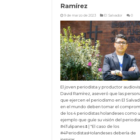
Ramírez
9 de marzo de 2023
El Salvador
0
El joven periodista y productor audiovis
David Ramírez, aseveró que las person
que ejercen el periodismo en El Salvad
en el mundo deben tomar el comprom
de los 4 periodistas holandeses como 
ejemplo que guíe su visión del periodi
#4Tulipanes🌷| "El caso de los
#4PeriodistasHolandeses debería de
inspirar …