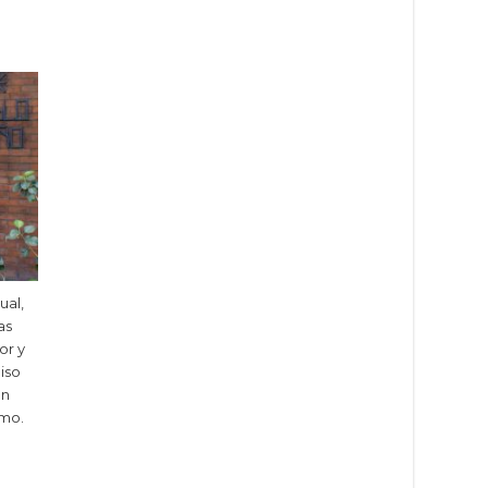
ual,
as
or y
iso
un
smo.