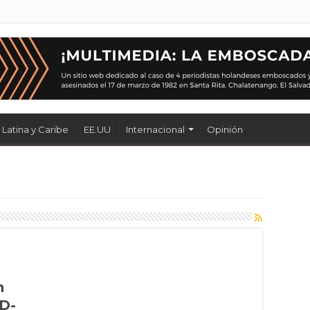
Latina y Caribe
EE.UU
Internacional
Opinión
n
D-