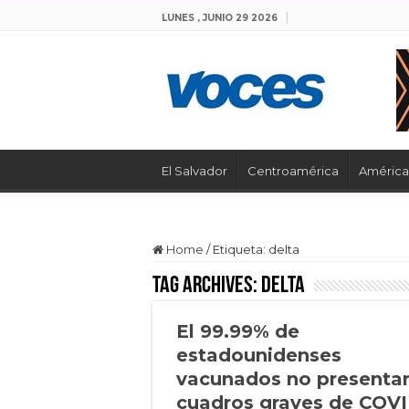
LUNES , JUNIO 29 2026
El Salvador
Centroamérica
América 
Home
/
Etiqueta:
delta
Tag Archives:
delta
El 99.99% de
estadounidenses
vacunados no presenta
cuadros graves de COVI