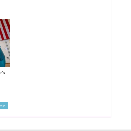
ría
dIn