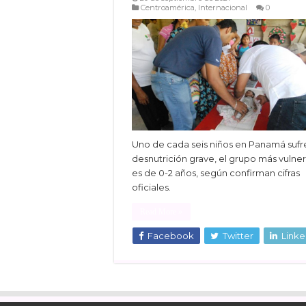
Centroamérica
,
Internacional
0
Uno de cada seis niños en Panamá sufre
desnutrición grave, el grupo más vulne
es de 0-2 años, según confirman cifras
oficiales.
Read More »
Facebook
Twitter
Linke