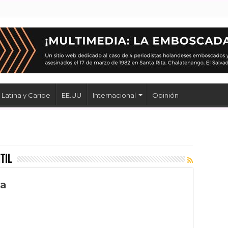
Latina y Caribe
EE.UU
Internacional
Opinión
til
ja