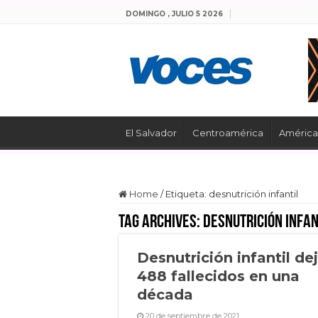
DOMINGO , JULIO 5 2026
El Salvador
Centroamérica
América 
Home
/
Etiqueta:
desnutrición infantil
Tag Archives:
desnutrición infan
Desnutrición infantil de
488 fallecidos en una
década
20 de septiembre de 2021