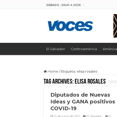
SÁBADO , JULIO 4 2026
El Salvador
Centroamérica
América 
Home
/
Etiqueta:
elisa rosales
Tag Archives:
elisa rosales
Diputados de Nuevas
Ideas y GANA positivos
COVID-19
22 de junio de 2021
El Salvador
0