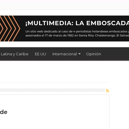
Latina y Caribe
EE.UU
Internacional
Opinión
 de