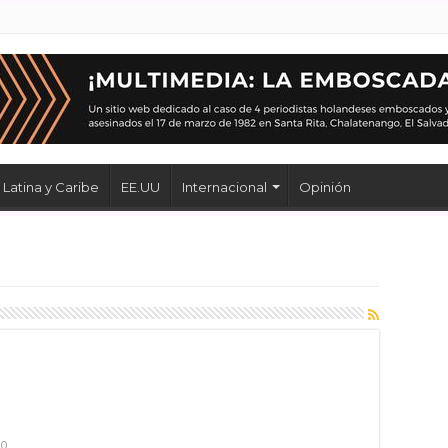
Latina y Caribe
EE.UU
Internacional
Opinión
0