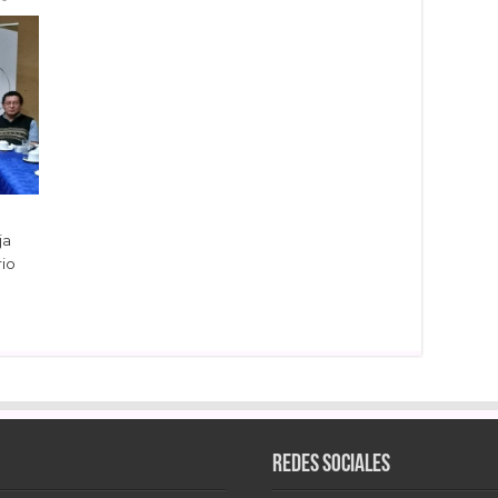
ja
rio
dIn
Redes sociales