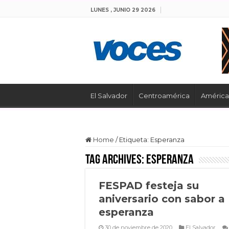
LUNES , JUNIO 29 2026
El Salvador
Centroamérica
América 
Home
/
Etiqueta:
Esperanza
Tag Archives:
Esperanza
FESPAD festeja su
aniversario con sabor a
esperanza
30 de noviembre de 2020
El Salvador