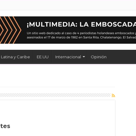
Latina y Caribe
EE.UU
Internacional
Opinión
tes