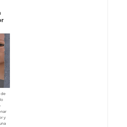
a
or
 de
do
o
enar
or y
 una