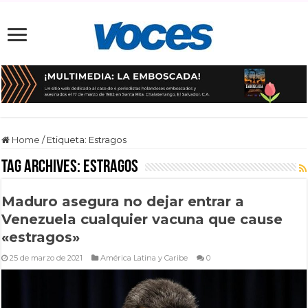
Home
/
Etiqueta:
Estragos
Tag Archives:
Estragos
Maduro asegura no dejar entrar a
Venezuela cualquier vacuna que cause
«estragos»
25 de marzo de 2021
América Latina y Caribe
0