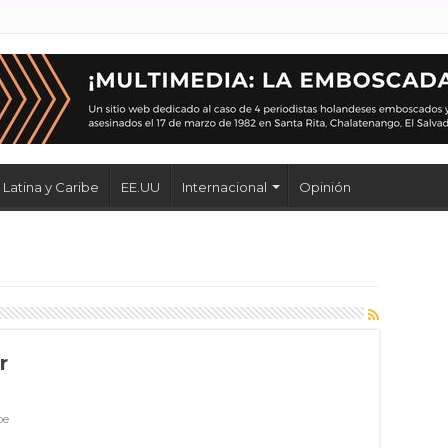
Latina y Caribe
EE.UU
Internacional
Opinión
r
be