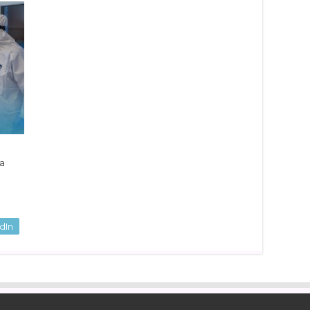
la
dIn