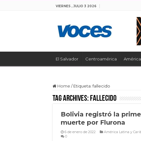
VIERNES , JULIO 3 2026
El Salvador
Centroamérica
América 
Home
/
Etiqueta:
fallecido
Tag Archives:
fallecido
Bolivia registró la prime
muerte por Flurona
6 de enero de 2022
América Latina y Cari
0