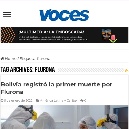
Home
/
Etiqueta:
flurona
Tag Archives:
flurona
Bolivia registró la primer muerte por
Flurona
6 de enero de 2022
América Latina y Caribe
0