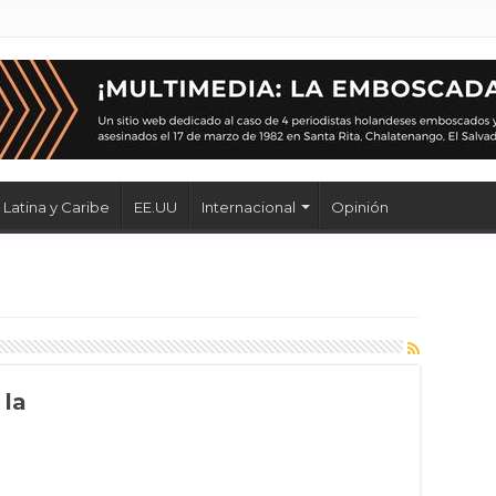
Latina y Caribe
EE.UU
Internacional
Opinión
 la