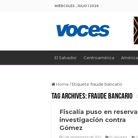
MIÉRCOLES , JULIO 1 2026
El Salvador
Centroamérica
América 
Home
/
Etiqueta:
fraude bancario
Tag Archives:
fraude bancario
Fiscalía puso en reserva
investigación contra
Gómez
1 de septiembre de 2021
El Salvador
0