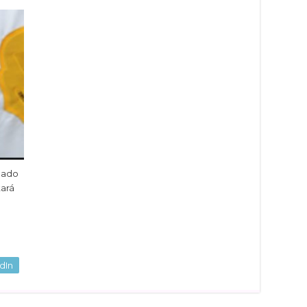
lgado
tará
dIn