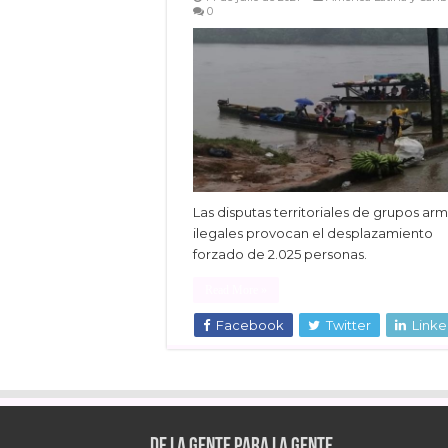
0
Las disputas territoriales de grupos ar
ilegales provocan el desplazamiento
forzado de 2.025 personas.
Read More »
Facebook
Twitter
Linke
De la gente para la gente