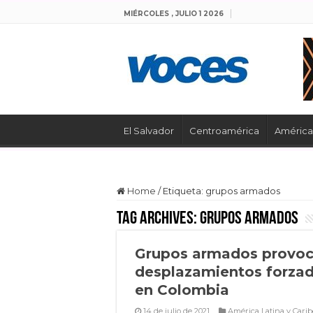
MIÉRCOLES , JULIO 1 2026
El Salvador
Centroamérica
América 
Home
/
Etiqueta:
grupos armados
Tag Archives:
grupos armados
Grupos armados provo
desplazamientos forza
en Colombia
14 de julio de 2021
América Latina y Carib