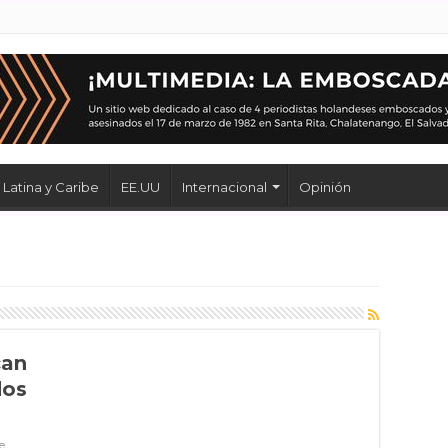
Latina y Caribe
EE.UU
Internacional
Opinión
can
dos
e