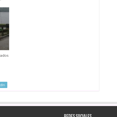
mados
dIn
Redes sociales