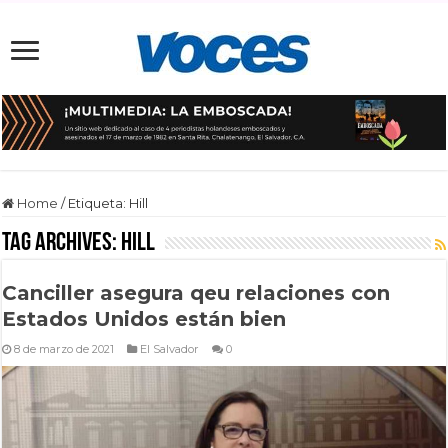
Home
/
Etiqueta:
Hill
Tag Archives:
Hill
Canciller asegura qeu relaciones con
Estados Unidos están bien
8 de marzo de 2021
El Salvador
0