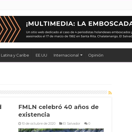
Latina y Caribe
EE.UU
Internacional
Opinión
d
FMLN celebró 40 años de
existencia
10 de octubre de 2020
El Salvador
0