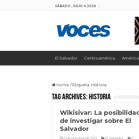
SÁBADO , JULIO 4 2026
El Salvador
Centroamérica
América 
Home
/
Etiqueta:
Historia
Tag Archives:
Historia
Wikisivar: La posibilida
de investigar sobre El
Salvador
5 de octubre de 2021
El Salvador
0