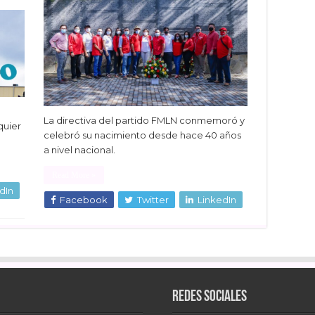
La directiva del partido FMLN conmemoró y
quier
celebró su nacimiento desde hace 40 años
a nivel nacional.
Read More »
dIn
Facebook
Twitter
LinkedIn
Redes sociales