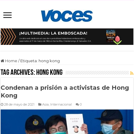
Home
/
Etiqueta:
hong kong
Tag Archives:
hong kong
Condenan a prisión a activistas de Hong
Kong
28 de mayo de 2021
Asia
,
Internacional
0