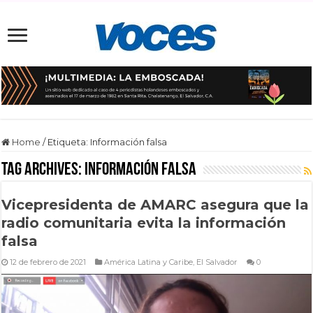
Home
/
Etiqueta:
Información falsa
Tag Archives:
Información falsa
Vicepresidenta de AMARC asegura que la
radio comunitaria evita la información
falsa
12 de febrero de 2021
América Latina y Caribe
,
El Salvador
0