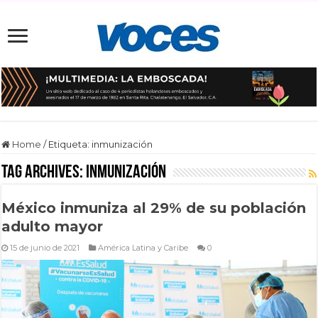
Home
/
Etiqueta:
inmunización
Tag Archives:
inmunización
México inmuniza al 29% de su población
adulto mayor
15 de junio de 2021
América Latina y Caribe
0